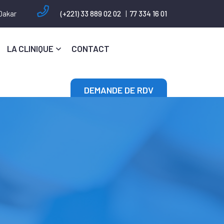
 Dakar
(+221) 33 889 02 02
|
77 334 16 01
LA CLINIQUE
CONTACT
DEMANDE DE RDV