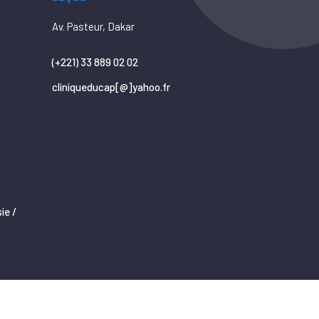
Av. Pasteur, Dakar
(+221) 33 889 02 02
cliniqueducap[@]yahoo.fr
ie /