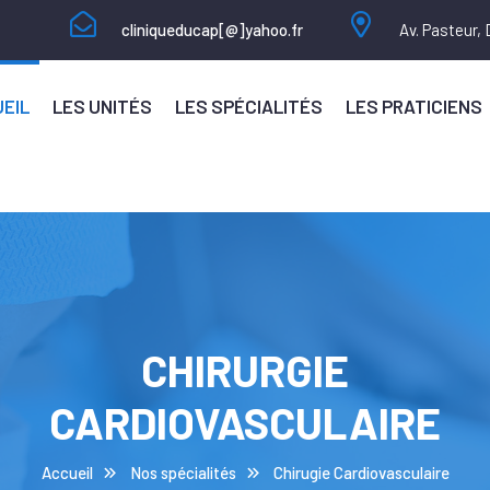
cliniqueducap[@]yahoo.fr
Av. Pasteur,
EIL
LES UNITÉS
LES SPÉCIALITÉS
LES PRATICIENS
CHIRURGIE
CARDIOVASCULAIRE
Accueil
Nos spécialités
Chirugie Cardiovasculaire