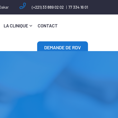
 Dakar
(+221) 33 889 02 02
|
77 334 16 01
LA CLINIQUE
CONTACT
DEMANDE DE RDV