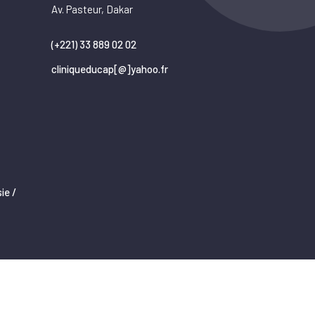
Av. Pasteur, Dakar
(+221) 33 889 02 02
cliniqueducap[@]yahoo.fr
ie /